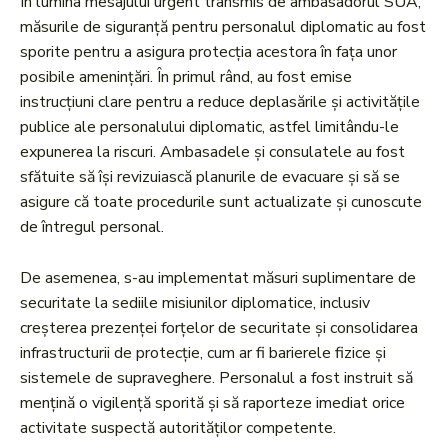
În lumina mesajului urgent transmis de ambasadorul SUA,
măsurile de siguranță pentru personalul diplomatic au fost
sporite pentru a asigura protecția acestora în fața unor
posibile amenințări. În primul rând, au fost emise
instrucțiuni clare pentru a reduce deplasările și activitățile
publice ale personalului diplomatic, astfel limitându-le
expunerea la riscuri. Ambasadele și consulatele au fost
sfătuite să își revizuiască planurile de evacuare și să se
asigure că toate procedurile sunt actualizate și cunoscute
de întregul personal.
De asemenea, s-au implementat măsuri suplimentare de
securitate la sediile misiunilor diplomatice, inclusiv
creșterea prezenței forțelor de securitate și consolidarea
infrastructurii de protecție, cum ar fi barierele fizice și
sistemele de supraveghere. Personalul a fost instruit să
mențină o vigilență sporită și să raporteze imediat orice
activitate suspectă autorităților competente.