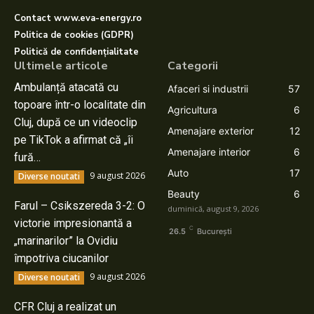
Contact www.eva-energy.ro
Politica de cookies (GDPR)
Politică de confidențialitate
Ultimele articole
Categorii
Ambulanță atacată cu
Afaceri si industrii
57
topoare într-o localitate din
Agricultura
6
Cluj, după ce un videoclip
Amenajare exterior
12
pe TikTok a afirmat că „îi
Amenajare interior
6
fură…
Auto
17
9 august 2026
Diverse noutati
Beauty
6
Farul – Csikszereda 3-2: O
duminică, august 9, 2026
victorie impresionantă a
C
26.5
București
„marinarilor” la Ovidiu
împotriva ciucanilor
9 august 2026
Diverse noutati
CFR Cluj a realizat un