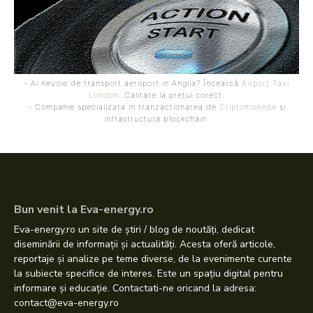
- Ai nevoie de transport aeroport in Anglia? Încearcă
Airport Taxi
London
. Calitate la prețul corect.
- Companie specializata in tranzactionarea de
Criptomonede
si
infrastructura blockchain.
Bun venit la Eva-energy.ro
Eva-energy.ro un site de știri / blog de noutăți, dedicat
diseminării de informații și actualități. Acesta oferă articole,
reportaje și analize pe teme diverse, de la evenimente curente
la subiecte specifice de interes. Este un spațiu digital pentru
informare și educație. Contactati-ne oricand la adresa:
contact@eva-energy.ro