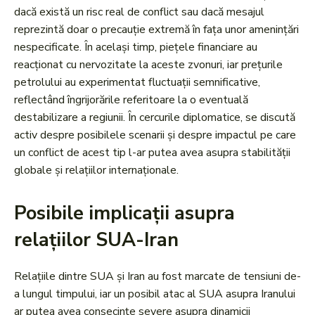
dacă există un risc real de conflict sau dacă mesajul
reprezintă doar o precauție extremă în fața unor amenințări
nespecificate. În același timp, piețele financiare au
reacționat cu nervozitate la aceste zvonuri, iar prețurile
petrolului au experimentat fluctuații semnificative,
reflectând îngrijorările referitoare la o eventuală
destabilizare a regiunii. În cercurile diplomatice, se discută
activ despre posibilele scenarii și despre impactul pe care
un conflict de acest tip l-ar putea avea asupra stabilității
globale și relațiilor internaționale.
Posibile implicații asupra
relațiilor SUA-Iran
Relațiile dintre SUA și Iran au fost marcate de tensiuni de-
a lungul timpului, iar un posibil atac al SUA asupra Iranului
ar putea avea consecințe severe asupra dinamicii