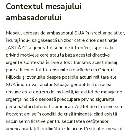
Contextul mesajului
ambasadorului
Mesajul adresat de ambasadorul SUA în Israel angajaților,
încurajându-i să găsească un zbor către orice destinație
„ASTĂZI”, a generat o serie de întrebări și speculații
privind motivele care stau la baza acestei directive
urgente. Contextul în care a fost transmis acest mesaj
pare a fi conectat la tensiunile crescânde din Orientul
Mijlociu și zvonurile despre posibile acțiuni militare ale
SUA împotriva Iranului. Situația geopolitică din acea
regiune este extrem de instabilă, iar astfel de mesaje de
urgență indică o serioasă preocupare privind siguranța
personalului diplomatic american. Astfel de directive sunt
frecvent emise în condiții de criză iminentă, când există
riscuri semnificative pentru securitatea cetățenilor
americani aflați în străinătate. În această situație, mesajul