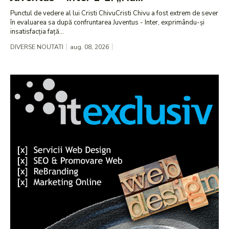
Punctul de vedere al lui Cristi ChivuCristi Chivu a fost extrem de sever
în evaluarea sa după confruntarea Juventus - Inter, exprimându-și
insatisfacția față...
DIVERSE NOUTATI
aug. 08, 2026