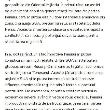
geopolitice din Orientul Mijlociu. În primul rând, un astfel
de eveniment ar putea genera reacții militare din partea
Iranului, care ar putea viza nu doar interesele americane din
zonă, ci și aliații SUA, precum Israelul și statele Golfului
Persic. Aceasta ar putea conduce la o escaladare rapidă a
conflictului, cu implicații potențial devastatoare pentru
stabilitatea regională.
În al doilea rând, un atac împotriva Iranului ar putea
complica și mai mult relațiile dintre SUA și alte puteri
globale, precum Rusia și China, care au legături economice
și strategice cu Teheranul. Aceste țări ar putea condamna
acțiunile SUA și ar putea încerca să contrabalanseze
influența americană în regiune prin întărirea suportului
pentru Iran. De asemenea, ar putea exista repercusiuni
economice severe, având în vedere rolul crucial al Iranului
în producția mondială de petrol și gaze, ceea ce ar putea
duce la creșteri semnificative ale prețurilor energiei pe