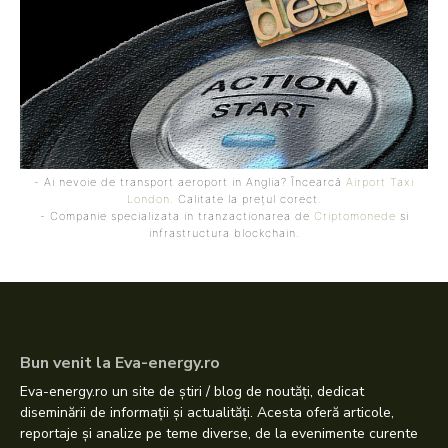
- Ai nevoie de transport aeroport in Anglia? Încearcă
Airport Taxi
London
. Calitate la prețul corect.
- Companie specializata in tranzactionarea de
Criptomonede
si
infrastructura blockchain.
Bun venit la Eva-energy.ro
Eva-energy.ro un site de știri / blog de noutăți, dedicat
diseminării de informații și actualități. Acesta oferă articole,
reportaje și analize pe teme diverse, de la evenimente curente