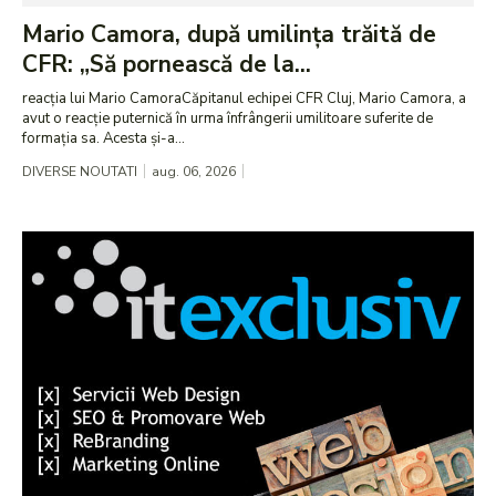
Mario Camora, după umilința trăită de
CFR: „Să pornească de la...
reacția lui Mario CamoraCăpitanul echipei CFR Cluj, Mario Camora, a
avut o reacție puternică în urma înfrângerii umilitoare suferite de
formația sa. Acesta și-a...
DIVERSE NOUTATI
aug. 06, 2026