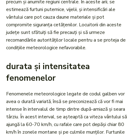
precum și anumite regiuni centrale. În aceste arii, se
estimează furtuni puternice, vijelii, și intensificări ale
vântului care pot cauza daune materiale și pot
compromite siguranța cetățenilor. Locuitorii din aceste
județe sunt sfătuiți să fie precauți și să urmeze
recomandările autorităților locale pentru a se proteja de
condițiile meteorologice nefavorabile.
durata și intensitatea
fenomenelor
Fenomenele meteorologice legate de codul galben vor
avea o durată variată, însă se preconizează că vor fi mai
intense în intervalul de timp dintre după-amiază și seara
târziu. În acest interval, se așteaptă ca viteza vântului să
ajungă la 60-70 km/h, cu rafale care pot depăși chiar 80
km/h în zonele montane și pe culmile munților. Furtunile