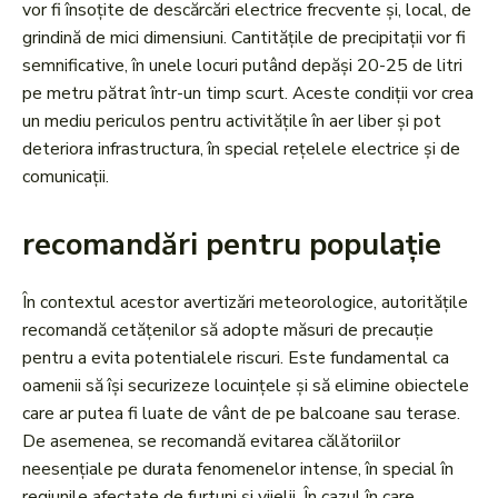
vor fi însoțite de descărcări electrice frecvente și, local, de
grindină de mici dimensiuni. Cantitățile de precipitații vor fi
semnificative, în unele locuri putând depăși 20-25 de litri
pe metru pătrat într-un timp scurt. Aceste condiții vor crea
un mediu periculos pentru activitățile în aer liber și pot
deteriora infrastructura, în special rețelele electrice și de
comunicații.
recomandări pentru populație
În contextul acestor avertizări meteorologice, autoritățile
recomandă cetățenilor să adopte măsuri de precauție
pentru a evita potentialele riscuri. Este fundamental ca
oamenii să își securizeze locuințele și să elimine obiectele
care ar putea fi luate de vânt de pe balcoane sau terase.
De asemenea, se recomandă evitarea călătoriilor
neesențiale pe durata fenomenelor intense, în special în
regiunile afectate de furtuni și vijelii. În cazul în care