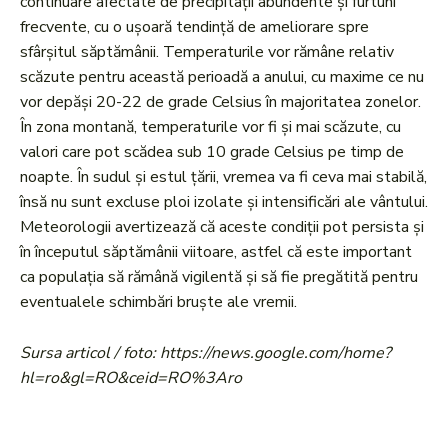
continuare afectate de precipitații abundente și furtuni
frecvente, cu o ușoară tendință de ameliorare spre
sfârșitul săptămânii. Temperaturile vor rămâne relativ
scăzute pentru această perioadă a anului, cu maxime ce nu
vor depăși 20-22 de grade Celsius în majoritatea zonelor.
În zona montană, temperaturile vor fi și mai scăzute, cu
valori care pot scădea sub 10 grade Celsius pe timp de
noapte. În sudul și estul țării, vremea va fi ceva mai stabilă,
însă nu sunt excluse ploi izolate și intensificări ale vântului.
Meteorologii avertizează că aceste condiții pot persista și
în începutul săptămânii viitoare, astfel că este important
ca populația să rămână vigilentă și să fie pregătită pentru
eventualele schimbări bruște ale vremii.
Sursa articol / foto: https://news.google.com/home?
hl=ro&gl=RO&ceid=RO%3Aro