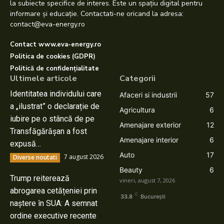
la subiecte specifice de interes. Este un spațiu digital pentru
informare și educație. Contactati-ne oricand la adresa:
contact@eva-energy.ro
Contact www.eva-energy.ro
Politica de cookies (GDPR)
Politică de confidențialitate
Ultimele articole
Categorii
Identitatea individului care
Afaceri si industrii
57
a „ilustrat” o declarație de
Agricultura
6
iubire pe o stâncă de pe
Amenajare exterior
12
Transfăgărășan a fost
Amenajare interior
6
expusă…
Auto
17
7 august 2026
Diverse noutati
Beauty
6
Trump reiterează
vineri, august 7, 2026
abrogarea cetățeniei prin
C
33.8
București
naștere în SUA: A semnat
ordine executive recente