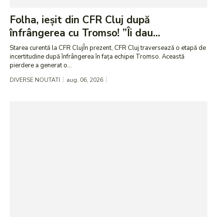
Folha, ieșit din CFR Cluj după
înfrângerea cu Tromso! ”Îi dau...
Starea curentă la CFR ClujÎn prezent, CFR Cluj traversează o etapă de
incertitudine după înfrângerea în fața echipei Tromso. Această
pierdere a generat o...
DIVERSE NOUTATI
aug. 06, 2026