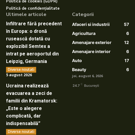
Politica de cookies (GDPR)
Politică de confidențialitate
Ultimele articole
Categorii
Infiltrare fără precedent
Afaceri si industrii
57
în Europa: o dronă
Agricultura
6
rusească dotată cu
Amenajare exterior
12
explozibil Semtex a
Amenajare interior
6
intrat pe aeroportul din
Auto
17
Leipzig, Germania
Diverse noutati
Beauty
6
5 august 2026
joi, august 6, 2026
C
Ucraina realizează
24.7
București
evacuarea a zeci de
familii din Kramatorsk:
„Este o alegere
complicată, dar
indispensabilă”
Diverse noutati