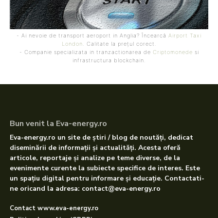
- Ai nevoie de transport aeroport in Anglia? Încearcă
Airport Taxi
London
. Calitate la prețul corect.
- Companie specializata in tranzactionarea de
Criptomonede
si
infrastructura blockchain.
Bun venit la Eva-energy.ro
Eva-energy.ro un site de știri / blog de noutăți, dedicat
diseminării de informații și actualități. Acesta oferă
articole, reportaje și analize pe teme diverse, de la
evenimente curente la subiecte specifice de interes. Este
un spațiu digital pentru informare și educație. Contactati-
ne oricand la adresa: contact@eva-energy.ro
Contact www.eva-energy.ro