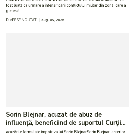
Cauza evacuăriiDecizia de a evacua sute de familii din Kramatorsk a
fost luată ca urmare a intensificării conflictului militar din zonă, care a
generat...
DIVERSE NOUTATI
aug. 05, 2026
Sorin Blejnar, acuzat de abuz de
influență, beneficiind de suportul Curții...
acuzările formulate împotriva lui Sorin BlejnarSorin Blejnar, anterior