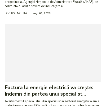
președinte al Agenției Naționale de Administrare Fiscală (ANAF), se
confruntă cu acuze severe de influențare a...
DIVERSE NOUTATI
aug. 05, 2026
Factura la energie electrică va crește:
Îndemn din partea unui specialist...
Avertismentul specialistuluiUn specialist în sectorul energetic a emis
o atenționare relevantă în legătură cu majorarea facturilor la energie