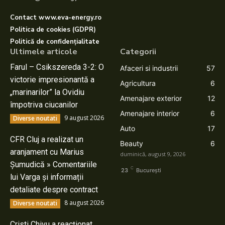
Contact www.eva-energy.ro
Politica de cookies (GDPR)
Politică de confidențialitate
Ultimele articole
Categorii
Farul – Csikszereda 3-2: O
Afaceri si industrii
57
victorie impresionantă a
Agricultura
6
„marinarilor” la Ovidiu
Amenajare exterior
12
împotriva ciucanilor
Amenajare interior
6
9 august 2026
Diverse noutati
Auto
17
CFR Cluj a realizat un
Beauty
6
aranjament cu Marius
duminică, august 9, 2026
Șumudică » Comentariile
C
23
București
lui Varga și informații
detaliate despre contract
8 august 2026
Diverse noutati
Cristi Chivu a reacționat