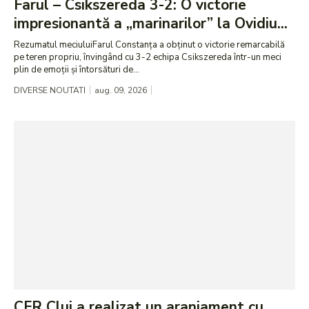
Farul – Csikszereda 3-2: O victorie
impresionantă a „marinarilor” la Ovidiu...
Rezumatul meciuluiFarul Constanța a obținut o victorie remarcabilă
pe teren propriu, învingând cu 3-2 echipa Csikszereda într-un meci
plin de emoții și întorsături de...
DIVERSE NOUTATI
aug. 09, 2026
CFR Cluj a realizat un aranjament cu