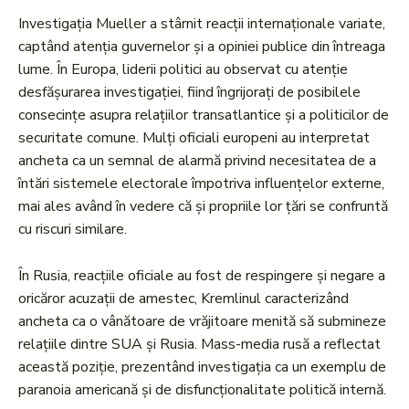
Investigația Mueller a stârnit reacții internaționale variate,
captând atenția guvernelor și a opiniei publice din întreaga
lume. În Europa, liderii politici au observat cu atenție
desfășurarea investigației, fiind îngrijorați de posibilele
consecințe asupra relațiilor transatlantice și a politicilor de
securitate comune. Mulți oficiali europeni au interpretat
ancheta ca un semnal de alarmă privind necesitatea de a
întări sistemele electorale împotriva influențelor externe,
mai ales având în vedere că și propriile lor țări se confruntă
cu riscuri similare.
În Rusia, reacțiile oficiale au fost de respingere și negare a
oricăror acuzații de amestec, Kremlinul caracterizând
ancheta ca o vânătoare de vrăjitoare menită să submineze
relațiile dintre SUA și Rusia. Mass-media rusă a reflectat
această poziție, prezentând investigația ca un exemplu de
paranoia americană și de disfuncționalitate politică internă.