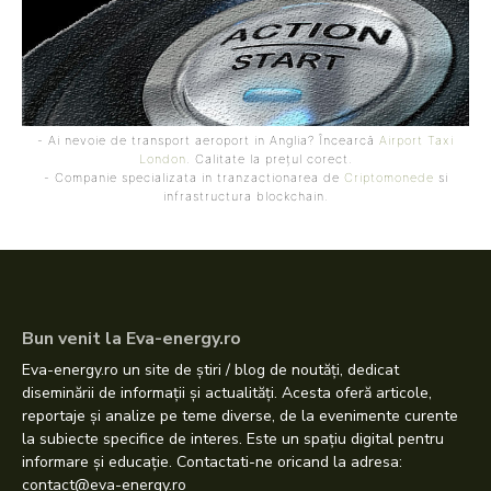
- Ai nevoie de transport aeroport in Anglia? Încearcă
Airport Taxi
London
. Calitate la prețul corect.
- Companie specializata in tranzactionarea de
Criptomonede
si
infrastructura blockchain.
Bun venit la Eva-energy.ro
Eva-energy.ro un site de știri / blog de noutăți, dedicat
diseminării de informații și actualități. Acesta oferă articole,
reportaje și analize pe teme diverse, de la evenimente curente
la subiecte specifice de interes. Este un spațiu digital pentru
informare și educație. Contactati-ne oricand la adresa:
contact@eva-energy.ro